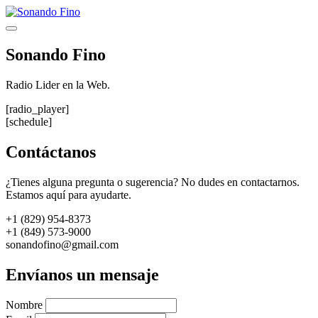
Saltar
al
Menú
contenido
Sonando Fino
Radio Lider en la Web.
[radio_player]
[schedule]
Contáctanos
¿Tienes alguna pregunta o sugerencia? No dudes en contactarnos.
Estamos aquí para ayudarte.
+1 (829) 954-8373
+1 (849) 573-9000
sonandofino@gmail.com
Envíanos un mensaje
Nombre