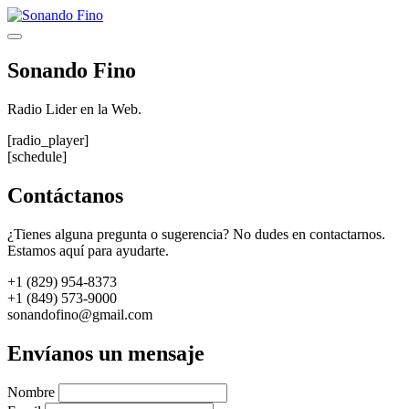
Saltar
al
Menú
contenido
Sonando Fino
Radio Lider en la Web.
[radio_player]
[schedule]
Contáctanos
¿Tienes alguna pregunta o sugerencia? No dudes en contactarnos.
Estamos aquí para ayudarte.
+1 (829) 954-8373
+1 (849) 573-9000
sonandofino@gmail.com
Envíanos un mensaje
Nombre