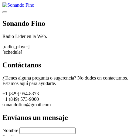
Saltar
al
Menú
contenido
Sonando Fino
Radio Lider en la Web.
[radio_player]
[schedule]
Contáctanos
¿Tienes alguna pregunta o sugerencia? No dudes en contactarnos.
Estamos aquí para ayudarte.
+1 (829) 954-8373
+1 (849) 573-9000
sonandofino@gmail.com
Envíanos un mensaje
Nombre