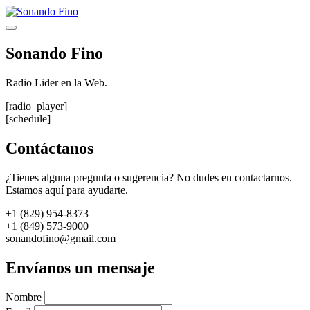
Saltar
al
Menú
contenido
Sonando Fino
Radio Lider en la Web.
[radio_player]
[schedule]
Contáctanos
¿Tienes alguna pregunta o sugerencia? No dudes en contactarnos.
Estamos aquí para ayudarte.
+1 (829) 954-8373
+1 (849) 573-9000
sonandofino@gmail.com
Envíanos un mensaje
Nombre