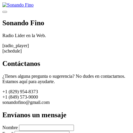
Saltar
al
Menú
contenido
Sonando Fino
Radio Lider en la Web.
[radio_player]
[schedule]
Contáctanos
¿Tienes alguna pregunta o sugerencia? No dudes en contactarnos.
Estamos aquí para ayudarte.
+1 (829) 954-8373
+1 (849) 573-9000
sonandofino@gmail.com
Envíanos un mensaje
Nombre