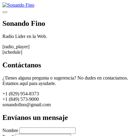
Saltar
al
Menú
contenido
Sonando Fino
Radio Lider en la Web.
[radio_player]
[schedule]
Contáctanos
¿Tienes alguna pregunta o sugerencia? No dudes en contactarnos.
Estamos aquí para ayudarte.
+1 (829) 954-8373
+1 (849) 573-9000
sonandofino@gmail.com
Envíanos un mensaje
Nombre