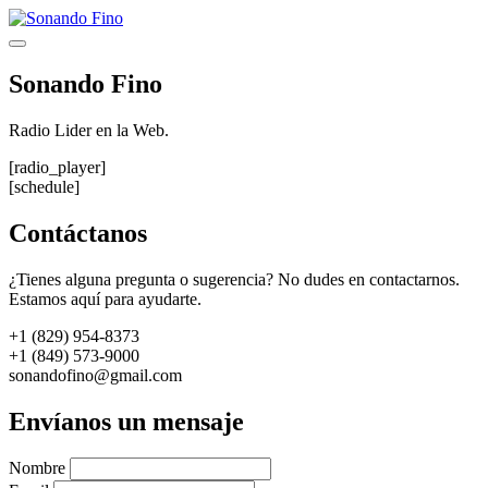
Saltar
al
Menú
contenido
Sonando Fino
Radio Lider en la Web.
[radio_player]
[schedule]
Contáctanos
¿Tienes alguna pregunta o sugerencia? No dudes en contactarnos.
Estamos aquí para ayudarte.
+1 (829) 954-8373
+1 (849) 573-9000
sonandofino@gmail.com
Envíanos un mensaje
Nombre