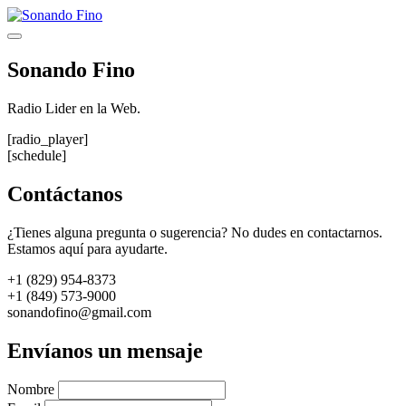
Saltar
al
Menú
contenido
Sonando Fino
Radio Lider en la Web.
[radio_player]
[schedule]
Contáctanos
¿Tienes alguna pregunta o sugerencia? No dudes en contactarnos.
Estamos aquí para ayudarte.
+1 (829) 954-8373
+1 (849) 573-9000
sonandofino@gmail.com
Envíanos un mensaje
Nombre