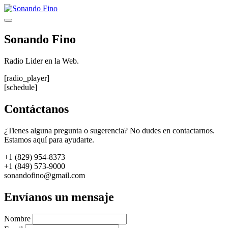
Saltar
al
Menú
contenido
Sonando Fino
Radio Lider en la Web.
[radio_player]
[schedule]
Contáctanos
¿Tienes alguna pregunta o sugerencia? No dudes en contactarnos.
Estamos aquí para ayudarte.
+1 (829) 954-8373
+1 (849) 573-9000
sonandofino@gmail.com
Envíanos un mensaje
Nombre