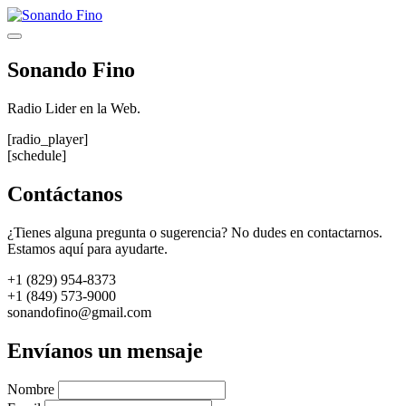
Saltar
al
Menú
contenido
Sonando Fino
Radio Lider en la Web.
[radio_player]
[schedule]
Contáctanos
¿Tienes alguna pregunta o sugerencia? No dudes en contactarnos.
Estamos aquí para ayudarte.
+1 (829) 954-8373
+1 (849) 573-9000
sonandofino@gmail.com
Envíanos un mensaje
Nombre