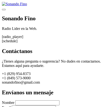
Saltar
al
Menú
contenido
Sonando Fino
Radio Lider en la Web.
[radio_player]
[schedule]
Contáctanos
¿Tienes alguna pregunta o sugerencia? No dudes en contactarnos.
Estamos aquí para ayudarte.
+1 (829) 954-8373
+1 (849) 573-9000
sonandofino@gmail.com
Envíanos un mensaje
Nombre