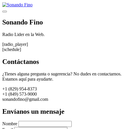
Saltar
al
Menú
contenido
Sonando Fino
Radio Lider en la Web.
[radio_player]
[schedule]
Contáctanos
¿Tienes alguna pregunta o sugerencia? No dudes en contactarnos.
Estamos aquí para ayudarte.
+1 (829) 954-8373
+1 (849) 573-9000
sonandofino@gmail.com
Envíanos un mensaje
Nombre