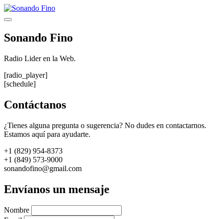
Saltar
al
Menú
contenido
Sonando Fino
Radio Lider en la Web.
[radio_player]
[schedule]
Contáctanos
¿Tienes alguna pregunta o sugerencia? No dudes en contactarnos.
Estamos aquí para ayudarte.
+1 (829) 954-8373
+1 (849) 573-9000
sonandofino@gmail.com
Envíanos un mensaje
Nombre