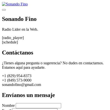
Saltar
al
Menú
contenido
Sonando Fino
Radio Lider en la Web.
[radio_player]
[schedule]
Contáctanos
¿Tienes alguna pregunta o sugerencia? No dudes en contactarnos.
Estamos aquí para ayudarte.
+1 (829) 954-8373
+1 (849) 573-9000
sonandofino@gmail.com
Envíanos un mensaje
Nombre