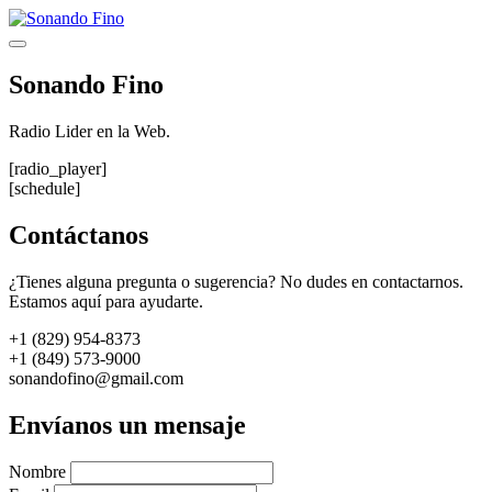
Saltar
al
Menú
contenido
Sonando Fino
Radio Lider en la Web.
[radio_player]
[schedule]
Contáctanos
¿Tienes alguna pregunta o sugerencia? No dudes en contactarnos.
Estamos aquí para ayudarte.
+1 (829) 954-8373
+1 (849) 573-9000
sonandofino@gmail.com
Envíanos un mensaje
Nombre