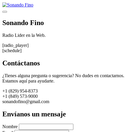
Saltar
al
Menú
contenido
Sonando Fino
Radio Lider en la Web.
[radio_player]
[schedule]
Contáctanos
¿Tienes alguna pregunta o sugerencia? No dudes en contactarnos.
Estamos aquí para ayudarte.
+1 (829) 954-8373
+1 (849) 573-9000
sonandofino@gmail.com
Envíanos un mensaje
Nombre