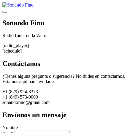
Saltar
al
Menú
contenido
Sonando Fino
Radio Lider en la Web.
[radio_player]
[schedule]
Contáctanos
¿Tienes alguna pregunta o sugerencia? No dudes en contactarnos.
Estamos aquí para ayudarte.
+1 (829) 954-8373
+1 (849) 573-9000
sonandofino@gmail.com
Envíanos un mensaje
Nombre