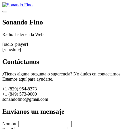
Saltar
al
Menú
contenido
Sonando Fino
Radio Lider en la Web.
[radio_player]
[schedule]
Contáctanos
¿Tienes alguna pregunta o sugerencia? No dudes en contactarnos.
Estamos aquí para ayudarte.
+1 (829) 954-8373
+1 (849) 573-9000
sonandofino@gmail.com
Envíanos un mensaje
Nombre