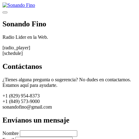
Saltar
al
Menú
contenido
Sonando Fino
Radio Lider en la Web.
[radio_player]
[schedule]
Contáctanos
¿Tienes alguna pregunta o sugerencia? No dudes en contactarnos.
Estamos aquí para ayudarte.
+1 (829) 954-8373
+1 (849) 573-9000
sonandofino@gmail.com
Envíanos un mensaje
Nombre