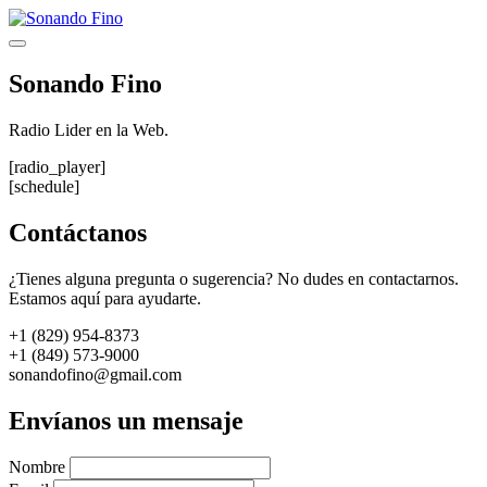
Saltar
al
Menú
contenido
Sonando Fino
Radio Lider en la Web.
[radio_player]
[schedule]
Contáctanos
¿Tienes alguna pregunta o sugerencia? No dudes en contactarnos.
Estamos aquí para ayudarte.
+1 (829) 954-8373
+1 (849) 573-9000
sonandofino@gmail.com
Envíanos un mensaje
Nombre