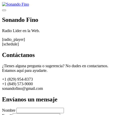
Saltar
al
Menú
contenido
Sonando Fino
Radio Lider en la Web.
[radio_player]
[schedule]
Contáctanos
¿Tienes alguna pregunta o sugerencia? No dudes en contactarnos.
Estamos aquí para ayudarte.
+1 (829) 954-8373
+1 (849) 573-9000
sonandofino@gmail.com
Envíanos un mensaje
Nombre