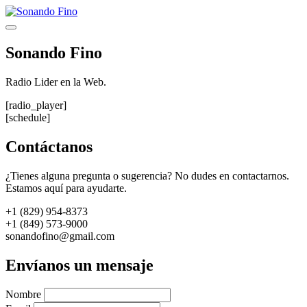
Saltar
al
Menú
contenido
Sonando Fino
Radio Lider en la Web.
[radio_player]
[schedule]
Contáctanos
¿Tienes alguna pregunta o sugerencia? No dudes en contactarnos.
Estamos aquí para ayudarte.
+1 (829) 954-8373
+1 (849) 573-9000
sonandofino@gmail.com
Envíanos un mensaje
Nombre