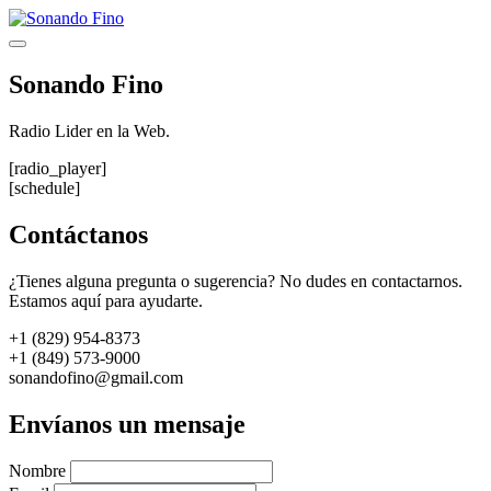
Saltar
al
Menú
contenido
Sonando Fino
Radio Lider en la Web.
[radio_player]
[schedule]
Contáctanos
¿Tienes alguna pregunta o sugerencia? No dudes en contactarnos.
Estamos aquí para ayudarte.
+1 (829) 954-8373
+1 (849) 573-9000
sonandofino@gmail.com
Envíanos un mensaje
Nombre