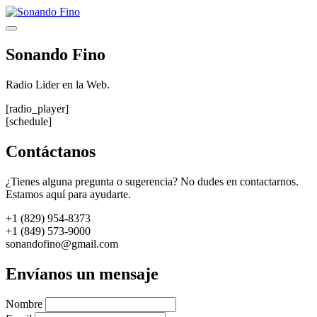
Saltar
al
Menú
contenido
Sonando Fino
Radio Lider en la Web.
[radio_player]
[schedule]
Contáctanos
¿Tienes alguna pregunta o sugerencia? No dudes en contactarnos.
Estamos aquí para ayudarte.
+1 (829) 954-8373
+1 (849) 573-9000
sonandofino@gmail.com
Envíanos un mensaje
Nombre