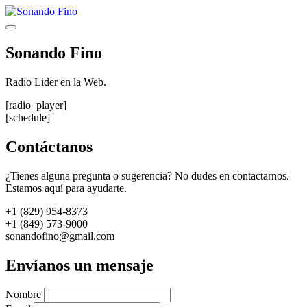
Saltar
al
Menú
contenido
Sonando Fino
Radio Lider en la Web.
[radio_player]
[schedule]
Contáctanos
¿Tienes alguna pregunta o sugerencia? No dudes en contactarnos.
Estamos aquí para ayudarte.
+1 (829) 954-8373
+1 (849) 573-9000
sonandofino@gmail.com
Envíanos un mensaje
Nombre