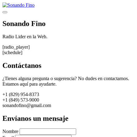
Saltar
al
Menú
contenido
Sonando Fino
Radio Lider en la Web.
[radio_player]
[schedule]
Contáctanos
¿Tienes alguna pregunta o sugerencia? No dudes en contactarnos.
Estamos aquí para ayudarte.
+1 (829) 954-8373
+1 (849) 573-9000
sonandofino@gmail.com
Envíanos un mensaje
Nombre