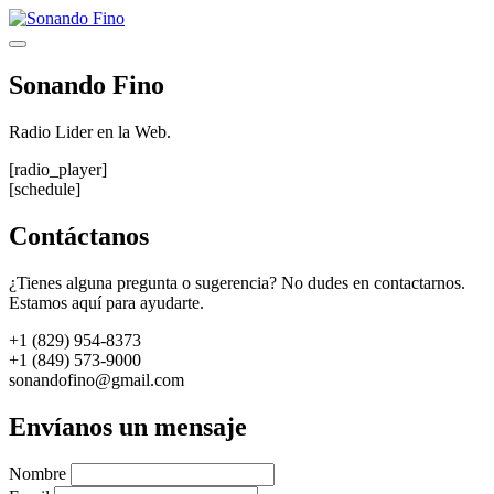
Saltar
al
Menú
contenido
Sonando Fino
Radio Lider en la Web.
[radio_player]
[schedule]
Contáctanos
¿Tienes alguna pregunta o sugerencia? No dudes en contactarnos.
Estamos aquí para ayudarte.
+1 (829) 954-8373
+1 (849) 573-9000
sonandofino@gmail.com
Envíanos un mensaje
Nombre