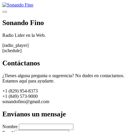
Saltar
al
Menú
contenido
Sonando Fino
Radio Lider en la Web.
[radio_player]
[schedule]
Contáctanos
¿Tienes alguna pregunta o sugerencia? No dudes en contactarnos.
Estamos aquí para ayudarte.
+1 (829) 954-8373
+1 (849) 573-9000
sonandofino@gmail.com
Envíanos un mensaje
Nombre