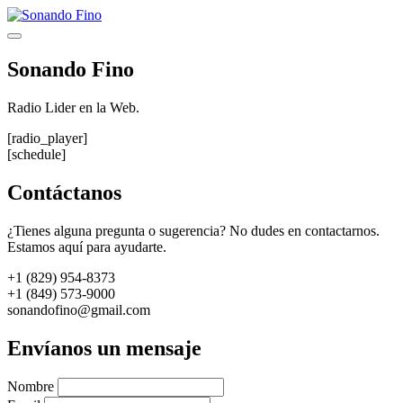
Saltar
al
Menú
contenido
Sonando Fino
Radio Lider en la Web.
[radio_player]
[schedule]
Contáctanos
¿Tienes alguna pregunta o sugerencia? No dudes en contactarnos.
Estamos aquí para ayudarte.
+1 (829) 954-8373
+1 (849) 573-9000
sonandofino@gmail.com
Envíanos un mensaje
Nombre