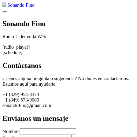
Saltar
al
Menú
contenido
Sonando Fino
Radio Lider en la Web.
[radio_player]
[schedule]
Contáctanos
¿Tienes alguna pregunta o sugerencia? No dudes en contactarnos.
Estamos aquí para ayudarte.
+1 (829) 954-8373
+1 (849) 573-9000
sonandofino@gmail.com
Envíanos un mensaje
Nombre