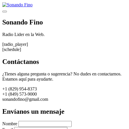
Saltar
al
Menú
contenido
Sonando Fino
Radio Lider en la Web.
[radio_player]
[schedule]
Contáctanos
¿Tienes alguna pregunta o sugerencia? No dudes en contactarnos.
Estamos aquí para ayudarte.
+1 (829) 954-8373
+1 (849) 573-9000
sonandofino@gmail.com
Envíanos un mensaje
Nombre