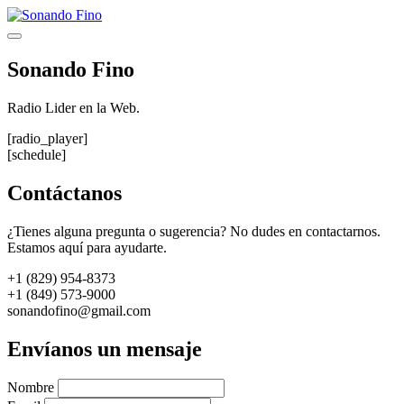
Saltar
al
Menú
contenido
Sonando Fino
Radio Lider en la Web.
[radio_player]
[schedule]
Contáctanos
¿Tienes alguna pregunta o sugerencia? No dudes en contactarnos.
Estamos aquí para ayudarte.
+1 (829) 954-8373
+1 (849) 573-9000
sonandofino@gmail.com
Envíanos un mensaje
Nombre