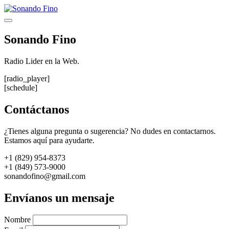
Saltar
al
Menú
contenido
Sonando Fino
Radio Lider en la Web.
[radio_player]
[schedule]
Contáctanos
¿Tienes alguna pregunta o sugerencia? No dudes en contactarnos.
Estamos aquí para ayudarte.
+1 (829) 954-8373
+1 (849) 573-9000
sonandofino@gmail.com
Envíanos un mensaje
Nombre