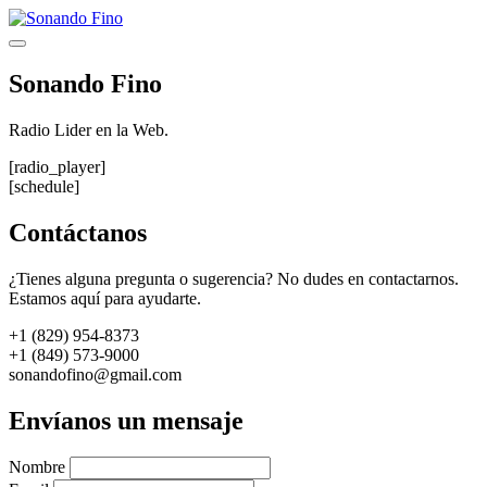
Saltar
al
Menú
contenido
Sonando Fino
Radio Lider en la Web.
[radio_player]
[schedule]
Contáctanos
¿Tienes alguna pregunta o sugerencia? No dudes en contactarnos.
Estamos aquí para ayudarte.
+1 (829) 954-8373
+1 (849) 573-9000
sonandofino@gmail.com
Envíanos un mensaje
Nombre