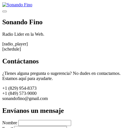
Saltar
al
Menú
contenido
Sonando Fino
Radio Lider en la Web.
[radio_player]
[schedule]
Contáctanos
¿Tienes alguna pregunta o sugerencia? No dudes en contactarnos.
Estamos aquí para ayudarte.
+1 (829) 954-8373
+1 (849) 573-9000
sonandofino@gmail.com
Envíanos un mensaje
Nombre