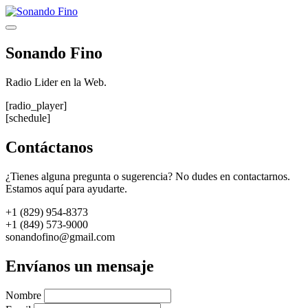
Saltar
al
Menú
contenido
Sonando Fino
Radio Lider en la Web.
[radio_player]
[schedule]
Contáctanos
¿Tienes alguna pregunta o sugerencia? No dudes en contactarnos.
Estamos aquí para ayudarte.
+1 (829) 954-8373
+1 (849) 573-9000
sonandofino@gmail.com
Envíanos un mensaje
Nombre