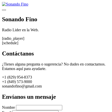
Saltar
al
Menú
contenido
Sonando Fino
Radio Lider en la Web.
[radio_player]
[schedule]
Contáctanos
¿Tienes alguna pregunta o sugerencia? No dudes en contactarnos.
Estamos aquí para ayudarte.
+1 (829) 954-8373
+1 (849) 573-9000
sonandofino@gmail.com
Envíanos un mensaje
Nombre