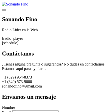
Saltar
al
Menú
contenido
Sonando Fino
Radio Lider en la Web.
[radio_player]
[schedule]
Contáctanos
¿Tienes alguna pregunta o sugerencia? No dudes en contactarnos.
Estamos aquí para ayudarte.
+1 (829) 954-8373
+1 (849) 573-9000
sonandofino@gmail.com
Envíanos un mensaje
Nombre