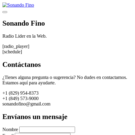
Saltar
al
Menú
contenido
Sonando Fino
Radio Lider en la Web.
[radio_player]
[schedule]
Contáctanos
¿Tienes alguna pregunta o sugerencia? No dudes en contactarnos.
Estamos aquí para ayudarte.
+1 (829) 954-8373
+1 (849) 573-9000
sonandofino@gmail.com
Envíanos un mensaje
Nombre