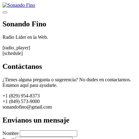
Saltar
al
Menú
contenido
Sonando Fino
Radio Lider en la Web.
[radio_player]
[schedule]
Contáctanos
¿Tienes alguna pregunta o sugerencia? No dudes en contactarnos.
Estamos aquí para ayudarte.
+1 (829) 954-8373
+1 (849) 573-9000
sonandofino@gmail.com
Envíanos un mensaje
Nombre