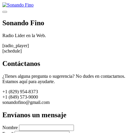
Saltar
al
Menú
contenido
Sonando Fino
Radio Lider en la Web.
[radio_player]
[schedule]
Contáctanos
¿Tienes alguna pregunta o sugerencia? No dudes en contactarnos.
Estamos aquí para ayudarte.
+1 (829) 954-8373
+1 (849) 573-9000
sonandofino@gmail.com
Envíanos un mensaje
Nombre