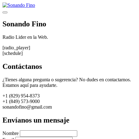
Saltar
al
Menú
contenido
Sonando Fino
Radio Lider en la Web.
[radio_player]
[schedule]
Contáctanos
¿Tienes alguna pregunta o sugerencia? No dudes en contactarnos.
Estamos aquí para ayudarte.
+1 (829) 954-8373
+1 (849) 573-9000
sonandofino@gmail.com
Envíanos un mensaje
Nombre