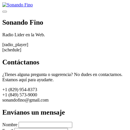
Saltar
al
Menú
contenido
Sonando Fino
Radio Lider en la Web.
[radio_player]
[schedule]
Contáctanos
¿Tienes alguna pregunta o sugerencia? No dudes en contactarnos.
Estamos aquí para ayudarte.
+1 (829) 954-8373
+1 (849) 573-9000
sonandofino@gmail.com
Envíanos un mensaje
Nombre