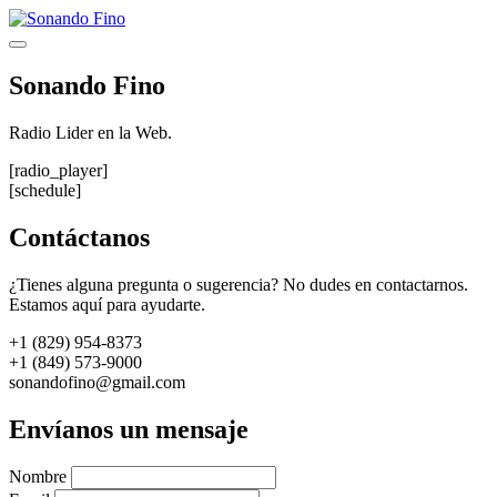
Saltar
al
Menú
contenido
Sonando Fino
Radio Lider en la Web.
[radio_player]
[schedule]
Contáctanos
¿Tienes alguna pregunta o sugerencia? No dudes en contactarnos.
Estamos aquí para ayudarte.
+1 (829) 954-8373
+1 (849) 573-9000
sonandofino@gmail.com
Envíanos un mensaje
Nombre