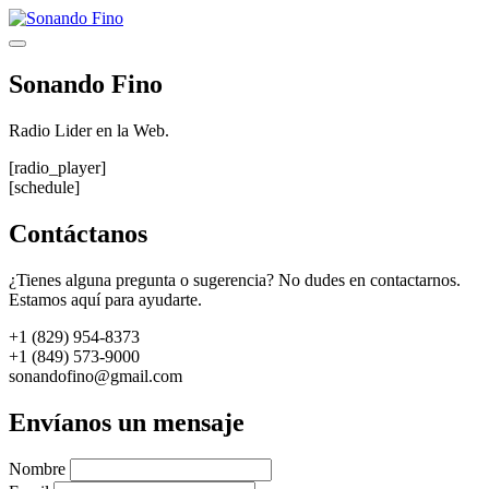
Saltar
al
Menú
contenido
Sonando Fino
Radio Lider en la Web.
[radio_player]
[schedule]
Contáctanos
¿Tienes alguna pregunta o sugerencia? No dudes en contactarnos.
Estamos aquí para ayudarte.
+1 (829) 954-8373
+1 (849) 573-9000
sonandofino@gmail.com
Envíanos un mensaje
Nombre