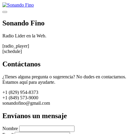
Saltar
al
Menú
contenido
Sonando Fino
Radio Lider en la Web.
[radio_player]
[schedule]
Contáctanos
¿Tienes alguna pregunta o sugerencia? No dudes en contactarnos.
Estamos aquí para ayudarte.
+1 (829) 954-8373
+1 (849) 573-9000
sonandofino@gmail.com
Envíanos un mensaje
Nombre