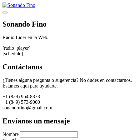
Saltar
al
Menú
contenido
Sonando Fino
Radio Lider en la Web.
[radio_player]
[schedule]
Contáctanos
¿Tienes alguna pregunta o sugerencia? No dudes en contactarnos.
Estamos aquí para ayudarte.
+1 (829) 954-8373
+1 (849) 573-9000
sonandofino@gmail.com
Envíanos un mensaje
Nombre