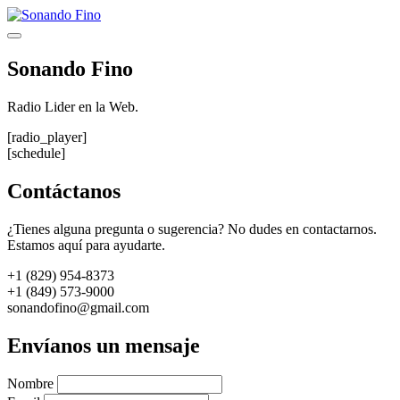
Saltar
al
Menú
contenido
Sonando Fino
Radio Lider en la Web.
[radio_player]
[schedule]
Contáctanos
¿Tienes alguna pregunta o sugerencia? No dudes en contactarnos.
Estamos aquí para ayudarte.
+1 (829) 954-8373
+1 (849) 573-9000
sonandofino@gmail.com
Envíanos un mensaje
Nombre