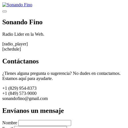
Saltar
al
Menú
contenido
Sonando Fino
Radio Lider en la Web.
[radio_player]
[schedule]
Contáctanos
¿Tienes alguna pregunta o sugerencia? No dudes en contactarnos.
Estamos aquí para ayudarte.
+1 (829) 954-8373
+1 (849) 573-9000
sonandofino@gmail.com
Envíanos un mensaje
Nombre