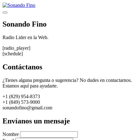
Saltar
al
Menú
contenido
Sonando Fino
Radio Lider en la Web.
[radio_player]
[schedule]
Contáctanos
¿Tienes alguna pregunta o sugerencia? No dudes en contactarnos.
Estamos aquí para ayudarte.
+1 (829) 954-8373
+1 (849) 573-9000
sonandofino@gmail.com
Envíanos un mensaje
Nombre